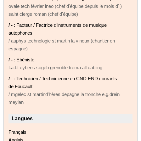
ovale tech février ineo (chef d'équipe depuis le mois d' )
saint cierge roman (chef d'équipe)
/ -
: Facteur / Factrice d’instruments de musique
autophones
/ auphys technologie st martin la vinoux (chantier en
espagne)
/ -
: Ebéniste
t.a.t.t eybens sogeb grenoble trema all cabling
/ -
: Technicien / Technicienne en CND END courants
de Foucault
/ mgelec st martind'hères depagne la tronche e.g.drein
meylan
Langues
Français
Anglais