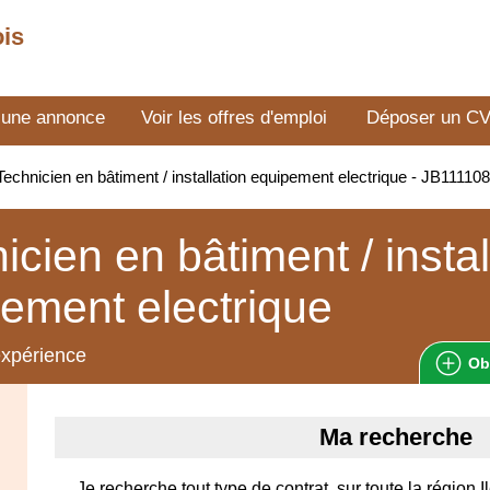
ois
 une annonce
Voir les offres d'emploi
Déposer un C
echnicien en bâtiment / installation equipement electrique - JB11110
icien en bâtiment / instal
ement electrique
expérience
Ob
Ma recherche
Je recherche tout type de contrat, sur toute la région 