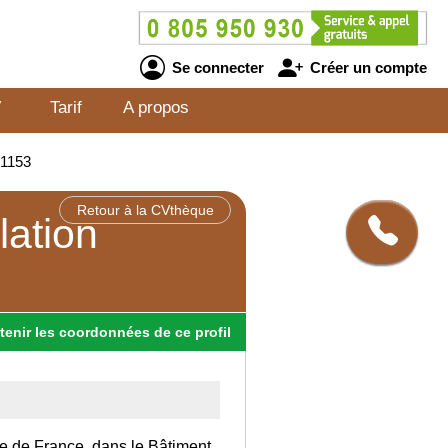
Se connecter
Créer un compte
V
Tarif
A propos
81153
Retour à la CVthèque
lation
tenir
les
coordonnées
de ce profil
Ile de France, dans le Bâtiment.