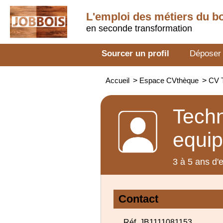
L'emploi des métiers du b
en seconde transformation
Sourcer un profil
Déposer
Accueil
>
Espace CVthèque
>
CV T
Techn
equip
3 à 5 ans d'
Contact
Réf. JB1111081153