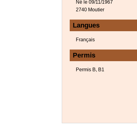
Né le 09/11/1967
2740 Moutier
Langues
Français
Permis
Permis B, B1