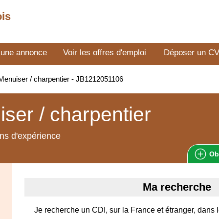
ois
 une annonce
Voir les offres d'emploi
Déposer un C
enuiser / charpentier - JB1212051106
ser / charpentier
ns d'expérience
Ob
Ma recherche
Je recherche un CDI, sur la France et étranger, dans 