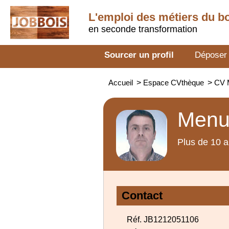
L'emploi des métiers du b
en seconde transformation
Sourcer un profil
Déposer
Accueil
>
Espace CVthèque
>
CV M
Menui
Plus de 10 a
Contact
Réf. JB1212051106