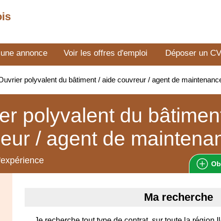
ois
 une annonce
Voir les offres d'emploi
Déposer un C
uvrier polyvalent du bâtiment / aide couvreur / agent de maintenan
er polyvalent du bâtiment
eur / agent de maintena
'expérience
Ob
Ma recherche
Je recherche tout type de contrat, sur toute la région 