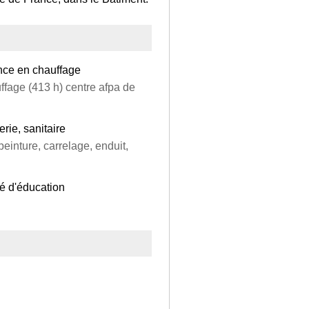
nce en chauffage
fage (413 h) centre afpa de
rie, sanitaire
einture, carrelage, enduit,
gé d'éducation