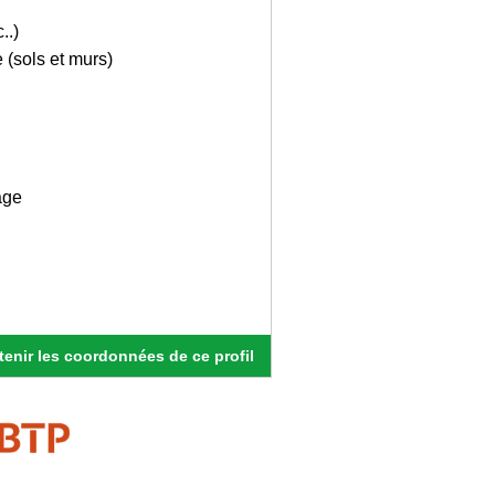
..)
 (sols et murs)
age
enir les coordonnées de ce profil