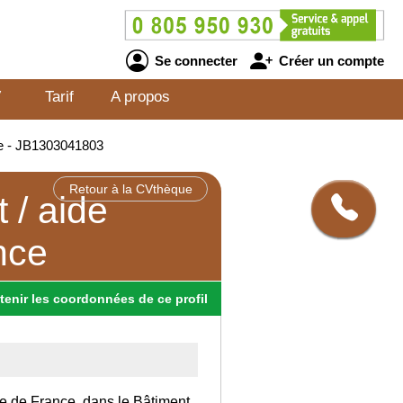
Se connecter
Créer un compte
V
Tarif
A propos
ce - JB1303041803
Retour à la CVthèque
 / aide
nce
tenir
les
coordonnées
de ce profil
Ile de France, dans le Bâtiment.