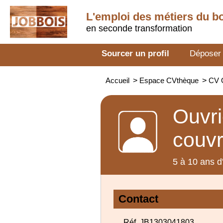
L'emploi des métiers du b
en seconde transformation
Sourcer un profil
Déposer
Accueil
>
Espace CVthèque
>
CV O
Ouvri
couvr
5 à 10 ans d
Contact
Réf. JB1303041803