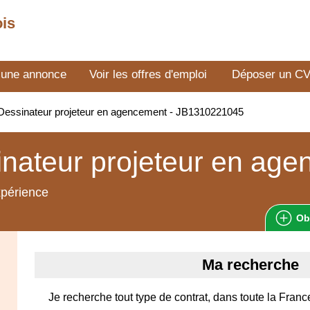
ois
 une annonce
Voir les offres d'emploi
Déposer un C
essinateur projeteur en agencement - JB1310221045
nateur projeteur en ag
xpérience
Ob
Ma recherche
Je recherche tout type de contrat, dans toute la Fran