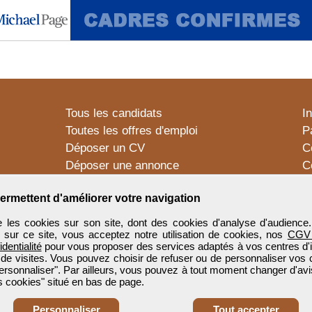
Tous les candidats
I
Toutes les offres d'emploi
P
Déposer un CV
C
Déposer une annonce
C
Témoignages utilisateurs
P
ermettent d'améliorer votre navigation
 les cookies sur son site, dont des cookies d'analyse d'audience
n sur ce site, vous acceptez notre utilisation de cookies, nos
CGV
identialité
pour vous proposer des services adaptés à vos centres d'in
 de visites. Vous pouvez choisir de refuser ou de personnaliser vos 
ersonnaliser". Par ailleurs, vous pouvez à tout moment changer d'avi
 cookies" situé en bas de page.
Personnaliser
Tout accepter