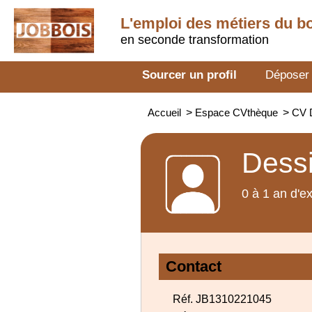
L'emploi des métiers du b
en seconde transformation
Sourcer un profil
Déposer
Accueil
>
Espace CVthèque
>
CV D
Dessi
0 à 1 an d'e
Contact
Réf. JB1310221045