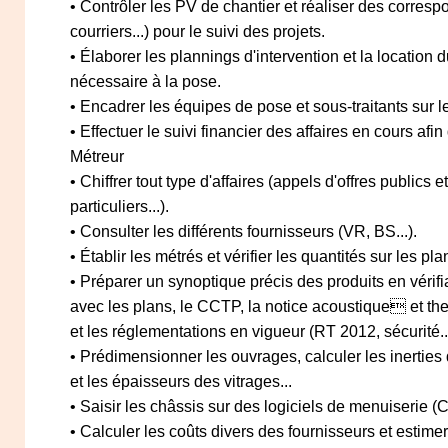
• Contrôler les PV de chantier et réaliser des corres
courriers...) pour le suivi des projets.
• Élaborer les plannings d'intervention et la location 
nécessaire à la pose.
• Encadrer les équipes de pose et sous-traitants sur l
• Effectuer le suivi financier des affaires en cours afin 
Métreur
• Chiffrer tout type d'affaires (appels d'offres publics et
particuliers...).
• Consulter les différents fournisseurs (VR, BS...).
• Établir les métrés et vérifier les quantités sur les p
• Préparer un synoptique précis des produits en vérifi
avec les plans, le CCTP, la notice acoustique et th
et les réglementations en vigueur (RT 2012, sécurité...
• Prédimensionner les ouvrages, calculer les inertie
et les épaisseurs des vitrages...
• Saisir les châssis sur des logiciels de menuiserie (C
• Calculer les coûts divers des fournisseurs et estime