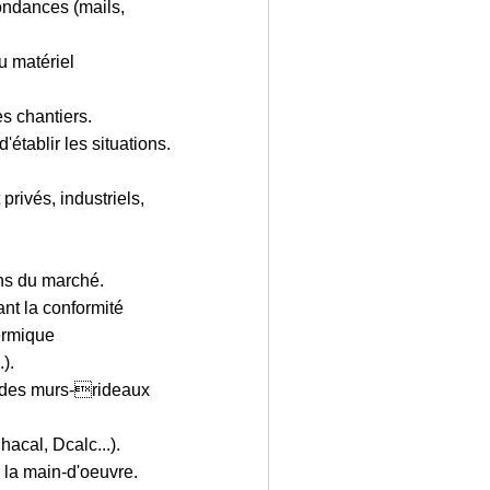
pondances (mails,
du matériel
es chantiers.
d'établir les situations.
 privés, industriels,
lans du marché.
ant la conformité
ermique
).
s des murs-rideaux
hacal, Dcalc...).
r la main-d'oeuvre.