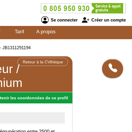
Se connecter
Créer un compte
V
Tarif
A propos
m - JB1311291194
Retour à la CVthèque
ur /
nium
tenir
les
coordonnées
de ce profil
rémunération entre 2500 et