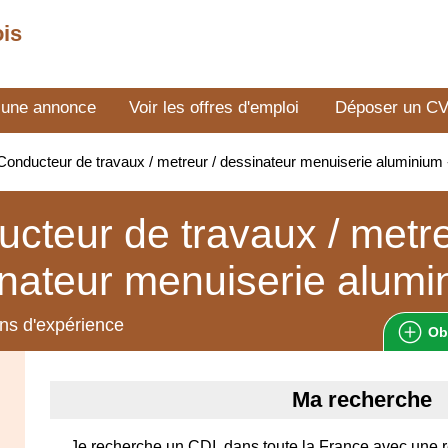
ois
 une annonce
Voir les offres d'emploi
Déposer un C
onducteur de travaux / metreur / dessinateur menuiserie aluminiu
cteur de travaux / metre
nateur menuiserie alumi
ns d'expérience
Ob
Ma recherche
Je recherche un CDI, dans toute la France avec une 