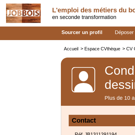
L'emploi des métiers du b
en seconde transformation
Sourcer un profil
Déposer
Accueil
>
Espace CVthèque
>
CV C
Condu
dessi
Plus de 10 a
Contact
Réf. JB1311291194