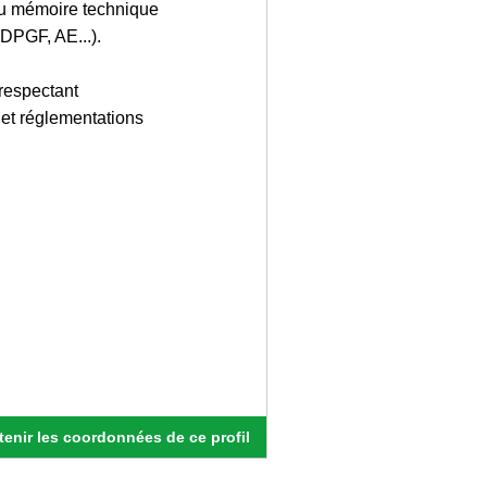
 du mémoire technique
 (DPGF, AE...).
respectant
 et réglementations
enir les coordonnées de ce profil