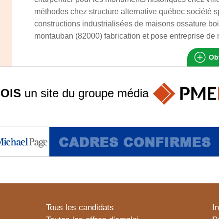
méthodes chez structure alternative québec société s
constructions industrialisées de maisons ossature bo
montauban (82000) fabrication et pose entreprise de
Obt
OIS
un site du groupe
média
Tous les candidats
I