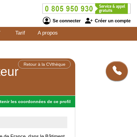
Se connecter
Créer un compte
V
Tarif
A propos
Retour à la CVthèque
teur
tenir
les
coordonnées
de ce profil
Ile de France, dans le Bâtiment.