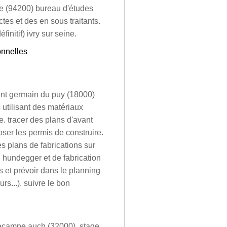
ine (94200) bureau d'études
tes et des en sous traitants.
initif) ivry sur seine.
onnelles
aint germain du puy (18000)
 utilisant des matériaux
e. tracer des plans d'avant
oser les permis de construire.
es plans de fabrications sur
le hundegger et de fabrication
et prévoir dans le planning
urs...). suivre le bon
lecampe auch (32000). stage