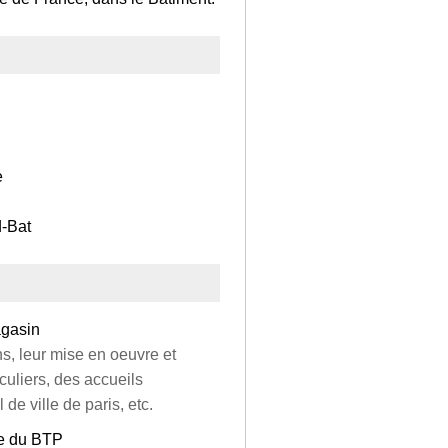
e
d-Bat
agasin
ns, leur mise en oeuvre et
uliers, des accueils
de ville de paris, etc.
se du BTP