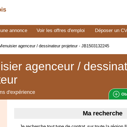
ois
 une annonce
Voir les offres d'emploi
Déposer un C
enuisier agenceur / dessinateur projeteur - JB1503132245
sier agenceur / dessina
teur
ns d'expérience
Ob
Ma recherche
Je recherche tout type de contrat, sur toute la région 