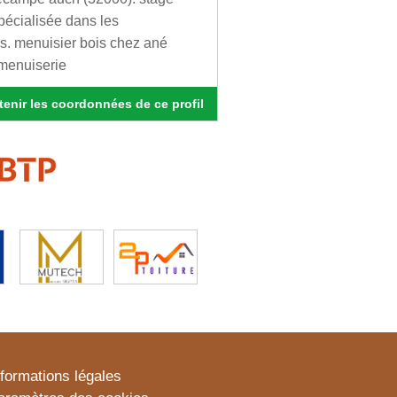
pécialisée dans les
is. menuisier bois chez ané
 menuiserie
enir les coordonnées de ce profil
nformations légales