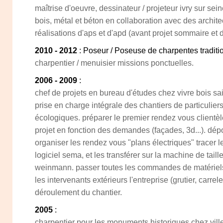
maîtrise d'oeuvre, dessinateur / projeteur ivry sur se
bois, métal et béton en collaboration avec des architec
réalisations d'aps et d'apd (avant projet sommaire et déf
2010 - 2012
: Poseur / Poseuse de charpentes traditi
charpentier / menuisier missions ponctuelles.
2006 - 2009
:
chef de projets en bureau d'études chez vivre bois s
prise en charge intégrale des chantiers de particuliers
écologiques. préparer le premier rendez vous clientèl
projet en fonction des demandes (façades, 3d...). dép
organiser les rendez vous "plans électriques" tracer l
logiciel sema, et les transférer sur la machine de tail
weinmann. passer toutes les commandes de matériels 
les intervenants extérieurs l'entreprise (grutier, carrele
déroulement du chantier.
2005
:
charpentier pour les monuments historiques chez vil