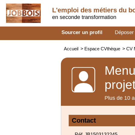
L'emploi des métiers du b
en seconde transformation
Sourcer un profil
Déposer
Accueil
>
Espace CVthèque
>
CV M
Menui
proje
Plus de 10 a
Contact
Réf. JB1503132245