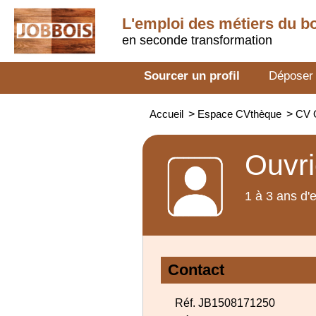
L'emploi des métiers du b
en seconde transformation
Sourcer un profil
Déposer
Accueil
>
Espace CVthèque
>
CV O
Ouvri
1 à 3 ans d'
Contact
Réf. JB1508171250