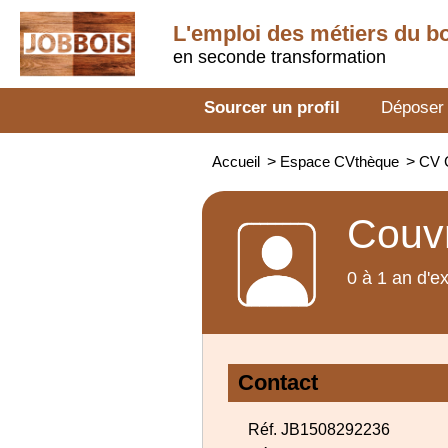
L'emploi des métiers du b
en seconde transformation
Sourcer un profil
Déposer
Accueil
>
Espace CVthèque
>
CV 
Couvr
0 à 1 an d'e
Contact
Réf. JB1508292236