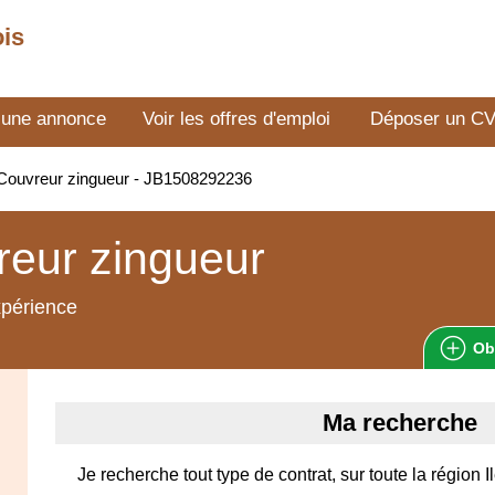
ois
 une annonce
Voir les offres d'emploi
Déposer un C
Couvreur zingueur - JB1508292236
eur zingueur
xpérience
Ob
Ma recherche
Je recherche tout type de contrat, sur toute la région 