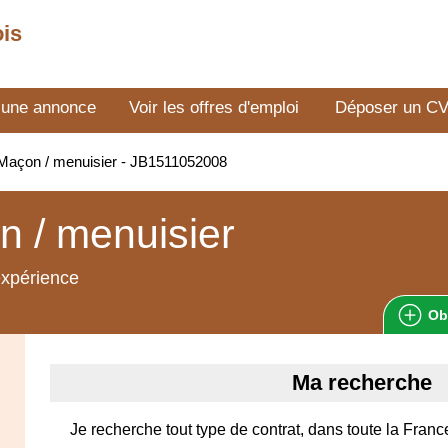
ois
 une annonce
Voir les offres d'emploi
Déposer un C
Maçon / menuisier - JB1511052008
 / menuisier
expérience
Ob
Ma recherche
Je recherche tout type de contrat, dans toute la Franc