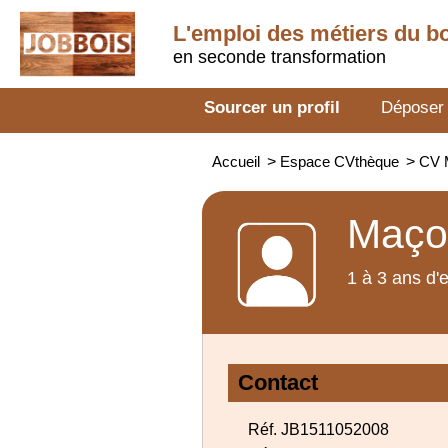
L'emploi des métiers du b
en seconde transformation
Sourcer un profil
Déposer
Accueil
>
Espace CVthèque
>
CV 
Maçon
1 à 3 ans d'
Contact
Réf. JB1511052008