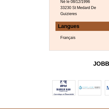
Né le 08/12/1996
33230 St Medard De
Guizieres
Langues
Français
JOBB