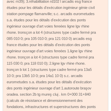
avec rn39); 3.réhabilitation rd102 l arcadis esg france
études pour les détails d'exécution ingénieur génie civil
station pompage flamanville; s.c. arcadis eurometudes
s.a. études pour les détails d'exécution des ponts
ingénieur ouvrage d'art voies fereées ligne lgv rhine
rhone. tronsçon a lot 4 (structures type cadre fermé pra
085 010 0; pra 105 010 0; pra 121 010 0) arcadis esg
france études pour les détails d'exécution des ponts
ingénieur ouvrage d'art voies fereées 1.ligne lgv rhine
rhone. tronçon a lot 4 (structures type cadre fermé pra
115 030 0; pra 118 010 0); 2.ligne lgv rhine rhone.
tronçon b lot 1 (structures type cadre fermé pra 13a5
10 0; pra 13b5 10 0; pra 14a1 10 0) s.c. arcadis
eurometudes s.a. études pour les détails d'exécution
des ponts ingénieur ouvrage d'art 1.autoroute braşov
oradea. section 2b tg mureş cluj . km 0+000 31+840
(calculs de résistance et dimensionnement des
fondations, infrastructures et superstructures des ponts