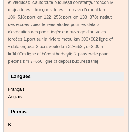
et viaducs); 2.autoroute bucureşti constanţa. tronçon iv
drajna feteşti. tronçon v feteşti cernavodă (pont km
106+518; pont km 122+255; pont km 133+378) institut
des etudes voies ferrees études pour les détails
d'exécution des ponts ingénieur ouvrage d'art voies
fereées 1.pont sur la rivière motru km 303+982 ligne cf
videle orşova; 2.pont voûte km 22+563 , d=3.00m ,
l=34.00m ligne cf băbeni berbeşti; 3. passerelle pour
piétons km 7+650 ligne cf depoul bucureşti triaj
Langues
Français
Anglais
Permis
B