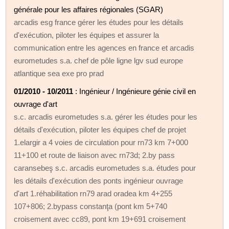
générale pour les affaires régionales (SGAR)
arcadis esg france gérer les études pour les détails
d'exécution, piloter les équipes et assurer la
communication entre les agences en france et arcadis
eurometudes s.a. chef de pôle ligne lgv sud europe
atlantique sea exe pro prad
01/2010 - 10/2011
: Ingénieur / Ingénieure génie civil en
ouvrage d'art
s.c. arcadis eurometudes s.a. gérer les études pour les
détails d'exécution, piloter les équipes chef de projet
1.elargir a 4 voies de circulation pour rn73 km 7+000
11+100 et route de liaison avec rn73d; 2.by pass
caransebeş s.c. arcadis eurometudes s.a. études pour
les détails d'exécution des ponts ingénieur ouvrage
d'art 1.réhabilitation rn79 arad oradea km 4+255
107+806; 2.bypass constanţa (pont km 5+740
croisement avec cc89, pont km 19+691 croisement