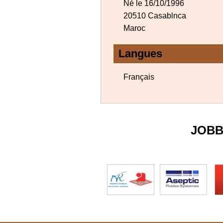
Né le 16/10/1996
20510 Casablnca
Maroc
Langues
Français
JOBB