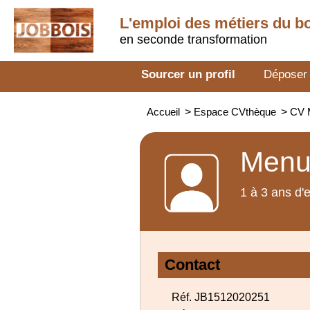
L'emploi des métiers du b
en seconde transformation
Sourcer un profil
Déposer
Accueil
>
Espace CVthèque
>
CV M
Menui
1 à 3 ans d'
Contact
Réf. JB1512020251