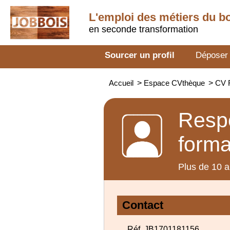
L'emploi des métiers du b
en seconde transformation
Sourcer un profil
Déposer
Accueil
>
Espace CVthèque
>
CV R
Respo
forma
Plus de 10 a
Contact
Réf. JB1701181156