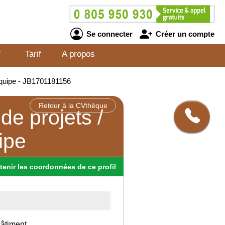
Se connecter
Créer un compte
V
Tarif
A propos
'équipe - JB1701181156
Retour à la CVthèque
de projets /
ipe
tenir
les
coordonnées
de ce profil
âtiment.