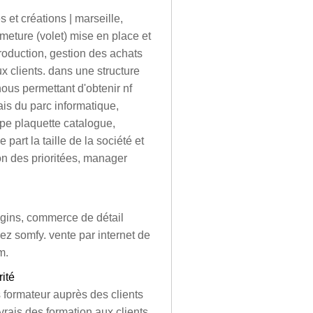
s et créations | marseille,
rmeture (volet) mise en place et
production, gestion des achats
ux clients. dans une structure
ous permettant d'obtenir nf
ais du parc informatique,
type plaquette catalogue,
 part la taille de la société et
on des prioritées, manager
ougins, commerce de détail
ez somfy. vente par internet de
m.
ité
es formateur auprès des clients
rais des formation aux clients