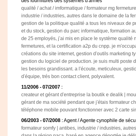
des fournitures des systèmes d'armes
qualité / achat / imformatique / formateur mg fermeture
industrie / industries, autres dans le domaine de la fe
gestion de la politique qualité a tous les niveaux de 
et du stock, gestion du parc informatique, formation a
de 25 employés, j'ai mis en place le système qualité n
fermetures, et la certification a2p du cnpp. je m'occup
créations du site internet, gestion d'outils marketing 
gestion du logiciel de production. je suis multi poste de
les besoins grandissant. a l'écoute, meticuleux, gesti
d'équipe, trés bon contact client, polyvalent.
11/2006 - 07/2007
:
createur et gérant d'entreprise la boutik e dealik | m
gérant de ma société pendant que j'étais formateur ch
téléphone mobile pouvant fonctionner avec 2 carte si
06/2003 - 07/2008
: Agent / Agente cynophile de sécur
formateur somfy | antibes, industrie / industries, autr
dans la région paca. basé en agence déportée je déliv