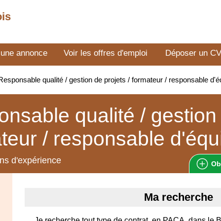
ois
 une annonce
Voir les offres d'emploi
Déposer un C
esponsable qualité / gestion de projets / formateur / responsable d
nsable qualité / gestion 
teur / responsable d'équ
ns d'expérience
Ob
Ma recherche
Je recherche tout type de contrat, en PACA, dans le B