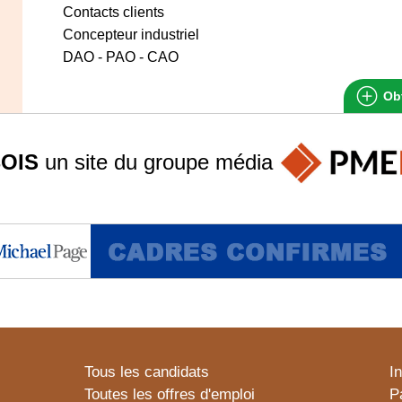
Contacts clients
Concepteur industriel
DAO - PAO - CAO
Obt
OIS
un site du groupe
média
Tous les candidats
I
Toutes les offres d'emploi
P