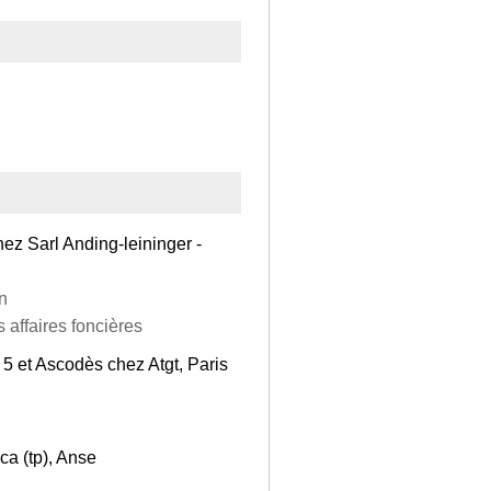
hez Sarl Anding-leininger -
n
s affaires foncières
 5 et Ascodès chez Atgt, Paris
ca (tp), Anse