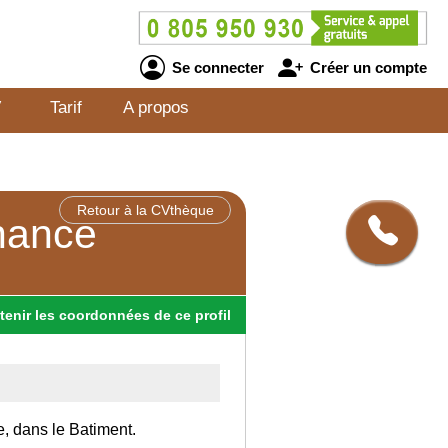
Se connecter
Créer un compte
V
Tarif
A propos
Retour à la CVthèque
rnance
tenir
les
coordonnées
de ce profil
e, dans le Batiment.