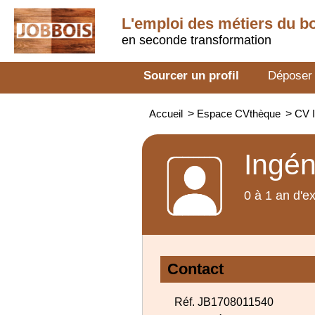
L'emploi des métiers du b
en seconde transformation
Sourcer un profil
Déposer
Accueil
>
Espace CVthèque
>
CV I
Ingén
0 à 1 an d'e
Contact
Réf. JB1708011540