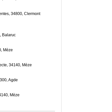
entes, 34800, Clermont
, Balaruc
0, Mèze
tecte, 34140, Mèze
4300, Agde
34140, Mèze