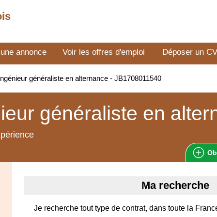
ois
 une annonce
Voir les offres d'emploi
Déposer un C
ngénieur généraliste en alternance - JB1708011540
ieur généraliste en alte
xpérience
Ob
Ma recherche
Je recherche tout type de contrat, dans toute la Franc