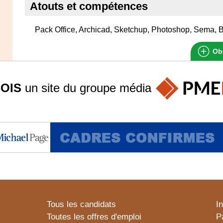
Atouts et compétences
Pack Office, Archicad, Sketchup, Photoshop, Sema,
Obt
OIS
un site du groupe
média
Tous les candidats
I
Toutes les offres d'emploi
P