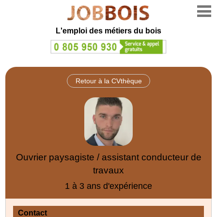
L'emploi des métiers du bois
Retour à la CVthèque
Ouvrier paysagiste / assistant conducteur de
travaux
1 à 3 ans d'expérience
Contact