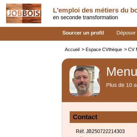
L'emploi des métiers du b
en seconde transformation
Sourcer un profil
Déposer
Accueil
>
Espace CVthèque
>
CV 
Menui
Plus de 10 a
Contact
Réf. JB250722214303