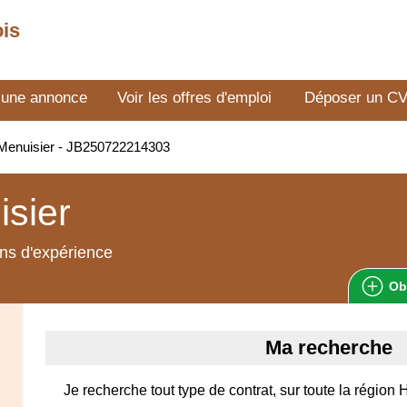
ois
 une annonce
Voir les offres d'emploi
Déposer un C
Menuisier - JB250722214303
sier
ns d'expérience
Ob
Ma recherche
Je recherche tout type de contrat, sur toute la région