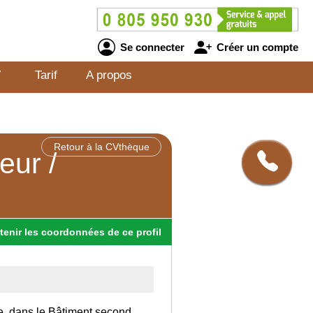
Se connecter
Créer un compte
V
Tarif
A propos
Retour à la CVthèque
eur /
tenir
les
coordonnées
de ce profil
ce, dans le Bâtiment second