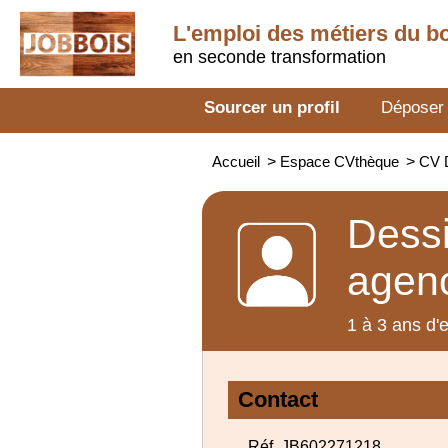
L'emploi des métiers du b
en seconde transformation
Sourcer un profil
Déposer
Accueil
>
Espace CVthèque
>
CV D
Dessi
agen
1 à 3 ans d'
Contact
Réf. JB602271218