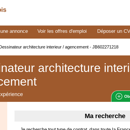
ois
 une annonce
Voir les offres d'emploi
Déposer un C
essinateur architecture interieur / agencement - JB602271218
nateur architecture interi
cement
expérience
Ob
Ma recherche
Je recherche tout type de contrat, dans toute la Fran