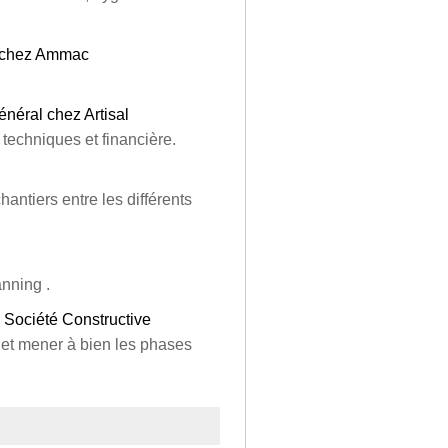
l chez Ammac
néral chez Artisal
 techniques et financière.
antiers entre les différents
anning .
z Société Constructive
 et mener à bien les phases