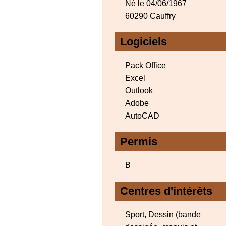
Né le 04/06/1967
60290 Cauffry
Logiciels
Pack Office
Excel
Outlook
Adobe
AutoCAD
Permis
B
Centres d'intérêts
Sport, Dessin (bande