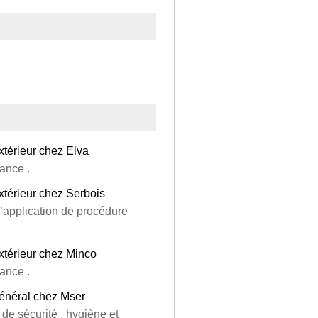
xtérieur chez Elva
tance .
xtérieur chez Serbois
d’application de procédure
xtérieur chez Minco
tance .
énéral chez Mser
de sécurité , hygiène et