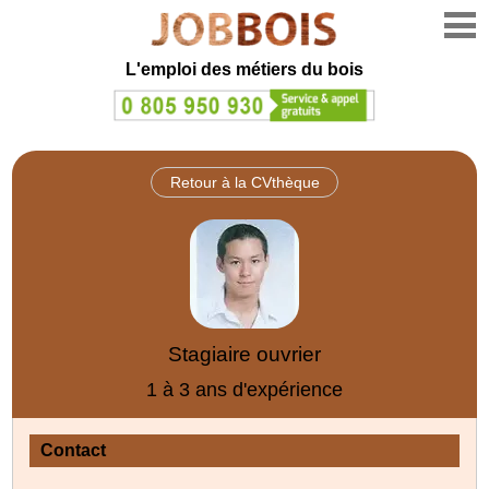
L'emploi des métiers du bois
Retour à la CVthèque
Stagiaire ouvrier
1 à 3 ans d'expérience
Contact