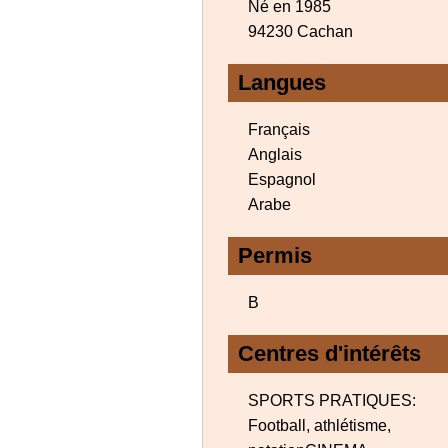
Né en 1985
94230 Cachan
Langues
Français
Anglais
Espagnol
Arabe
Permis
B
Centres d'intérêts
SPORTS PRATIQUES:
Football, athlétisme,