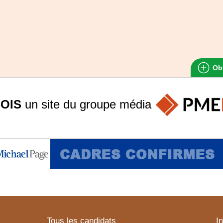
Obt
OIS
un site du groupe
média
Tous les candidats
I