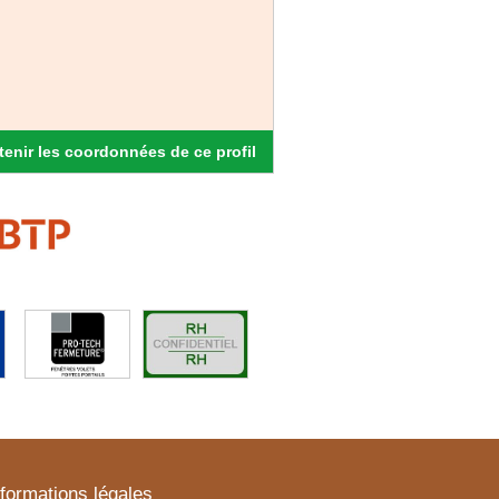
enir les coordonnées de ce profil
nformations légales