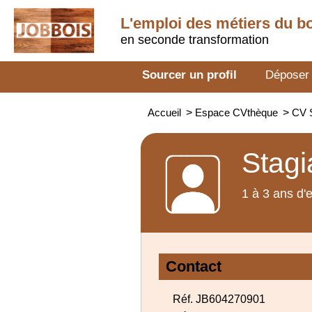
L'emploi des métiers du b
en seconde transformation
Sourcer un profil
Déposer
Accueil
>
Espace CVthèque
>
CV S
Stagi
1 à 3 ans d'
Contact
Réf. JB604270901