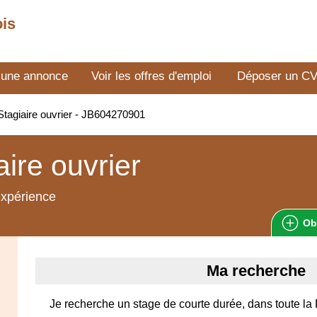
ois
 une annonce
Voir les offres d'emploi
Déposer un C
tagiaire ouvrier - JB604270901
aire ouvrier
expérience
Ob
Ma recherche
Je recherche un stage de courte durée, dans toute la F