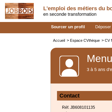
L'emploi des métiers du b
en seconde transformation
Sourcer un profil
Déposer
Accueil
>
Espace CVthèque
>
CV 
Menui
3 à 5 ans d'
Contact
Réf. JB608101135