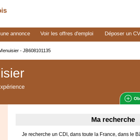
ois
 une annonce
Voir les offres d'emploi
Déposer un C
Menuisier - JB608101135
sier
expérience
Ob
Ma recherche
Je recherche un CDI, dans toute la France, dans le B