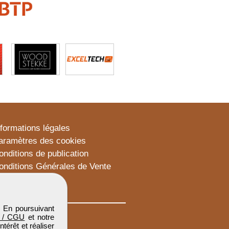
nformations légales
aramètres des cookies
onditions de publication
onditions Générales de Vente
lan du site
. En poursuivant
 / CGU
et notre
térêt et réaliser