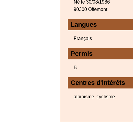
Né le 30/08/1986
90300 Offemont
Langues
Français
Permis
B
Centres d'intérêts
alpinisme, cyclisme