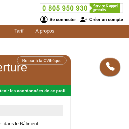
Se connecter
Créer un compte
V
Tarif
A propos
Retour à la CVthèque
erture
tenir
les
coordonnées
de ce profil
e, dans le Bâtiment.