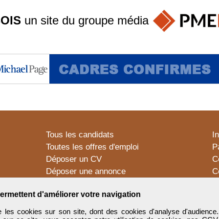
OIS
un site du groupe
média
Tous les candidats
I
Toutes les offres d'emploi
P
Déposer un CV
C
Déposer une annonce
C
Témoignages utilisateurs
P
ermettent d'améliorer votre navigation
 les cookies sur son site, dont des cookies d'analyse d'audience