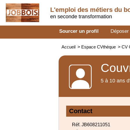
L'emploi des métiers du b
en seconde transformation
Sourcer un profil
Déposer
Accueil
>
Espace CVthèque
>
CV C
Couvr
5 à 10 ans d
Contact
Réf. JB608211051