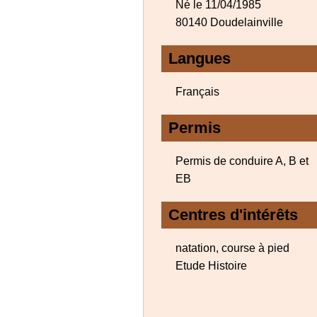
Né le 11/04/1985
80140 Doudelainville
Langues
Français
Permis
Permis de conduire A, B et
EB
Centres d'intérêts
natation, course à pied
Etude Histoire