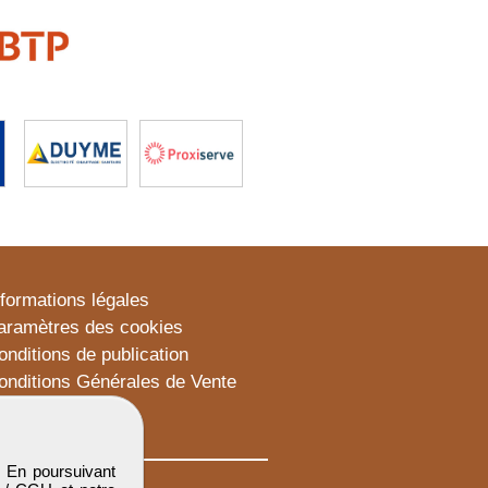
nformations légales
aramètres des cookies
onditions de publication
onditions Générales de Vente
lan du site
. En poursuivant