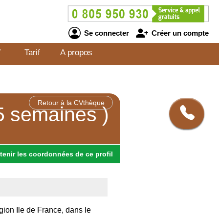
Se connecter
Créer un compte
V
Tarif
A propos
Retour à la CVthèque
 5 semaines )
tenir
les
coordonnées
de ce profil
gion Ile de France, dans le