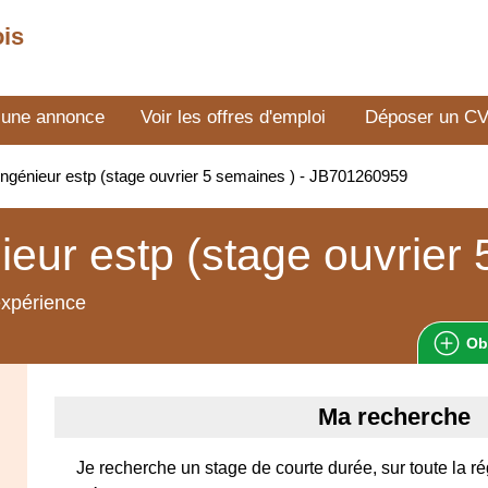
ois
 une annonce
Voir les offres d'emploi
Déposer un C
ngénieur estp (stage ouvrier 5 semaines ) - JB701260959
ieur estp (stage ouvrier
expérience
Ob
Ma recherche
Je recherche un stage de courte durée, sur toute la ré