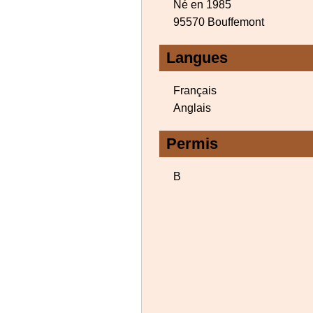
Né en 1985
95570 Bouffemont
Langues
Français
Anglais
Permis
B