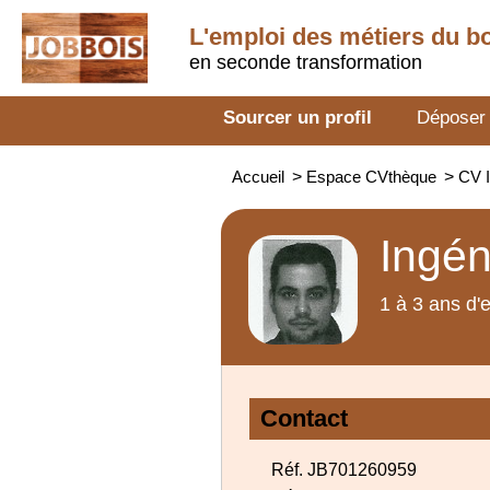
L'emploi des métiers du b
en seconde transformation
Sourcer un profil
Déposer
Accueil
>
Espace CVthèque
>
CV I
Ingén
1 à 3 ans d'
Contact
Réf. JB701260959