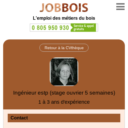
L'emploi des métiers du bois
Retour à la CVthèque
Ingénieur estp (stage ouvrier 5 semaines)
1 à 3 ans d'expérience
Contact