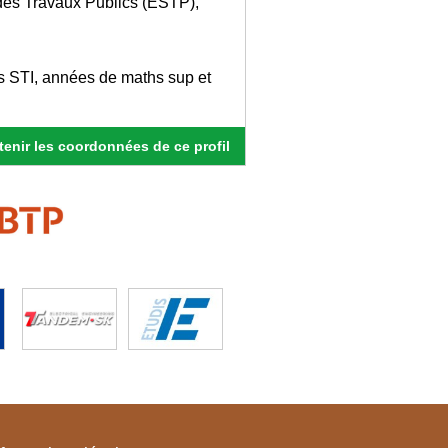
des Travaux Publics (ESTP),
s STI, années de maths sup et
enir les coordonnées de ce profil