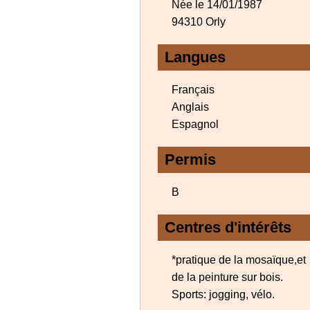
Née le 14/01/1987
94310 Orly
Langues
Français
Anglais
Espagnol
Permis
B
Centres d'intérêts
*pratique de la mosaïque,et
de la peinture sur bois.
Sports: jogging, vélo.