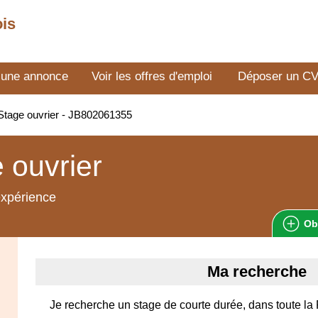
ois
 une annonce
Voir les offres d'emploi
Déposer un C
tage ouvrier - JB802061355
 ouvrier
expérience
Ob
Ma recherche
Je recherche un stage de courte durée, dans toute la 