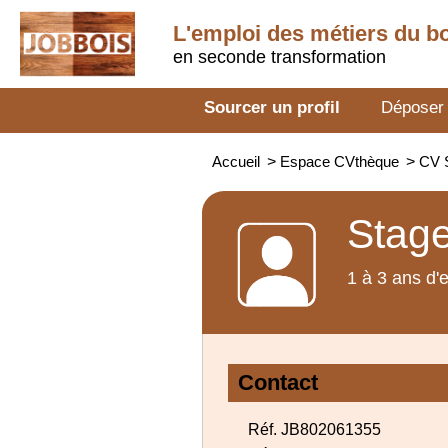
L'emploi des métiers du b
en seconde transformation
Sourcer un profil
Déposer
Accueil
>
Espace CVthèque
>
CV S
Stage
1 à 3 ans d'
Contact
Réf. JB802061355