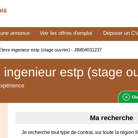
ois
 une annonce
Voir les offres d'emploi
Déposer un C
leve ingenieur estp (stage ouvrier) - JB804031237
 ingenieur estp (stage ou
expérience
Ob
Ma recherche
Je recherche tout type de contrat, sur toute la région 