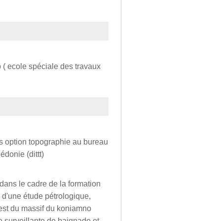
 ( ecole spéciale des travaux
s option topographie au bureau
donie (dittt)
dans le cadre de la formation
 d'une étude pétrologique,
uest du massif du koniamno
e surveillante de baignade et