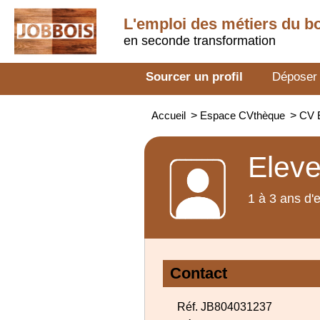
L'emploi des métiers du b
en seconde transformation
Sourcer un profil
Déposer
Accueil
>
Espace CVthèque
>
CV E
Eleve
1 à 3 ans d'
Contact
Réf. JB804031237