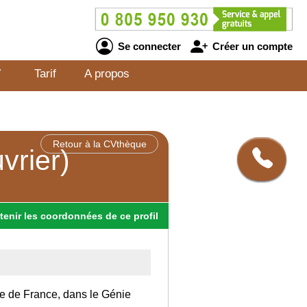
Se connecter
Créer un compte
V
Tarif
A propos
Retour à la CVthèque
vrier)
tenir
les
coordonnées
de ce profil
Ile de France, dans le Génie