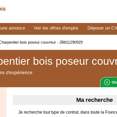
ois
 une annonce
Voir les offres d'emploi
Déposer un C
harpentier bois poseur couvreur - JB811290929
entier bois poseur couv
ns d'expérience
Ob
Ma recherche
Je recherche tout type de contrat, dans toute la Fran