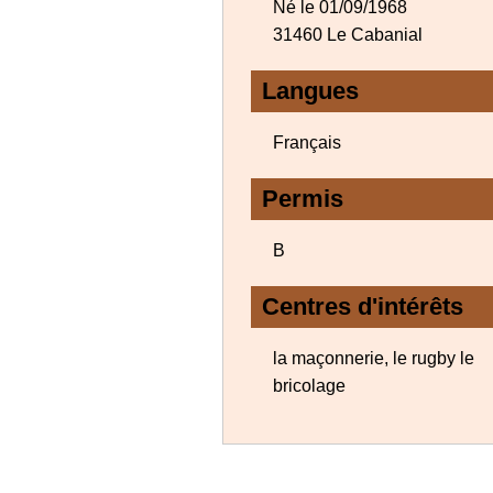
Né le 01/09/1968
31460 Le Cabanial
Langues
Français
Permis
B
Centres d'intérêts
la maçonnerie, le rugby le
bricolage