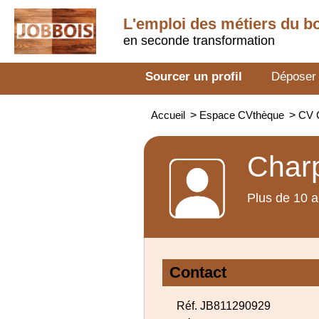
L'emploi des métiers du b
en seconde transformation
Sourcer un profil
Déposer
Accueil
>
Espace CVthèque
>
CV C
Charp
Plus de 10 a
Contact
Réf. JB811290929