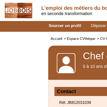
L'emploi des métiers du b
en seconde transformation
Sourcer un profil
Déposer
Accueil
>
Espace CVthèque
>
CV C
Chef 
5 à 10 ans d
Contact
Réf. JB812031039