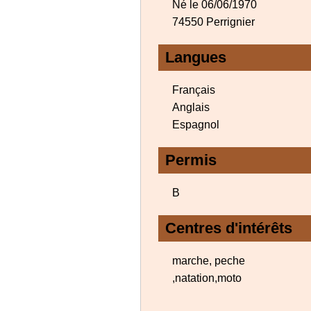
Né le 06/06/1970
74550 Perrignier
Langues
Français
Anglais
Espagnol
Permis
B
Centres d'intérêts
marche, peche
,natation,moto