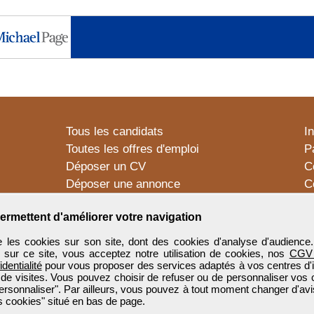
Tous les candidats
I
Toutes les offres d'emploi
P
Déposer un CV
C
Déposer une annonce
C
Témoignages utilisateurs
P
ermettent d'améliorer votre navigation
 les cookies sur son site, dont des cookies d'analyse d'audience
n sur ce site, vous acceptez notre utilisation de cookies, nos
CGV
identialité
pour vous proposer des services adaptés à vos centres d'in
 de visites. Vous pouvez choisir de refuser ou de personnaliser vos 
ersonnaliser". Par ailleurs, vous pouvez à tout moment changer d'avi
 cookies" situé en bas de page.