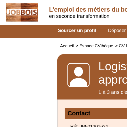
L'emploi des métiers du b
en seconde transformation
Sourcer un profil
Déposer
Accueil
>
Espace CVthèque
>
CV L
Logis
appr
1 à 3 ans d'
Contact
Réf. JB901201634