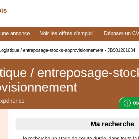
ois
 une annonce
Voir les offres d'emploi
Déposer un C
ogistique / entreposage-stocks-approvisionnement - JB901201634
tique / entreposage-stoc
ovisionnement
expérience
Ob
Ma recherche
Je recherche un stage de courte durée, dans toute la 