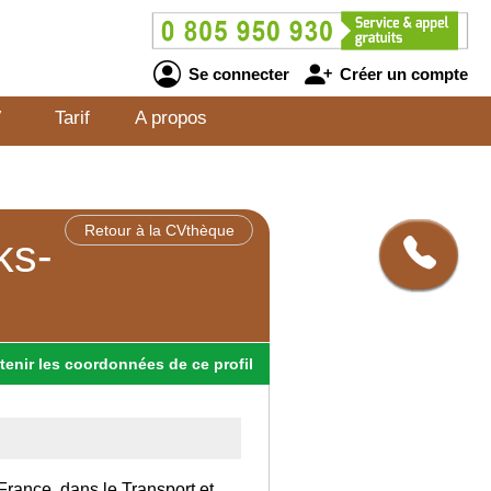
Se connecter
Créer un compte
V
Tarif
A propos
Retour à la CVthèque
ks-
tenir
les
coordonnées
de ce profil
France, dans le Transport et