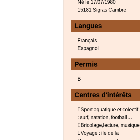
Né le 17/07/1980
15181 Sigras Cambre
Langues
Français
Espagnol
Permis
B
Centres d'intérêts
Sport aquatique et colectif
: surf, natation, football…
Bricolage,lecture, musique
Voyage : ile de la