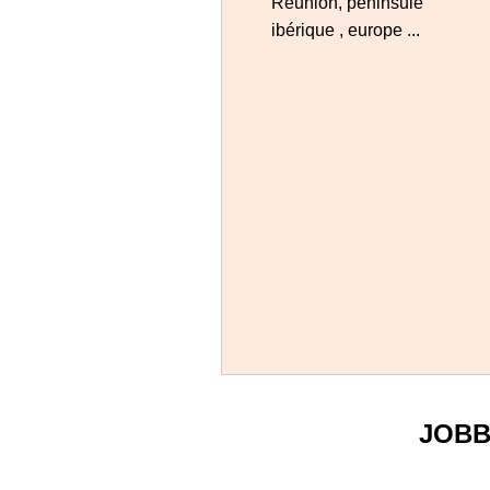
Reunion, peninsule
ibérique , europe ...
JOBB