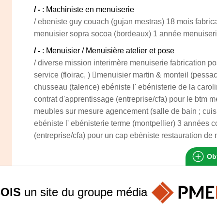
/ -
: Machiniste en menuiserie
/ ebeniste guy couach (gujan mestras) 18 mois fabrica
menuisier sopra socoa (bordeaux) 1 année menuiserie
/ -
: Menuisier / Menuisière atelier et pose
/ diverse mission interimère menuiserie fabrication p
service (floirac, ) menuisier martin & monteil (pessa
chusseau (talence) ebéniste l' ebénisterie de la carol
contrat d'apprentissage (entreprise/cfa) pour le btm m
meubles sur mesure agencement (salle de bain ; cuisi
ebéniste l' ebénisterie terme (montpellier) 3 années c
(entreprise/cfa) pour un cap ebéniste restauration d
Obt
OIS
un site du groupe
média