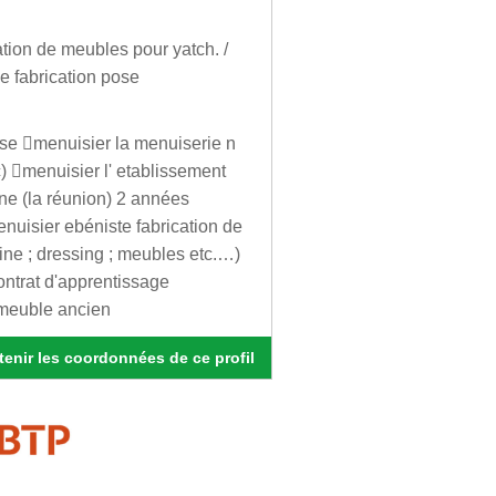
tion de meubles pour yatch. /
 fabrication pose
ose menuisier la menuiserie n
c) menuisier l' etablissement
ine (la réunion) 2 années
enuisier ebéniste fabrication de
ne ; dressing ; meubles etc.…)
ontrat d'apprentissage
e meuble ancien
enir les coordonnées de ce profil