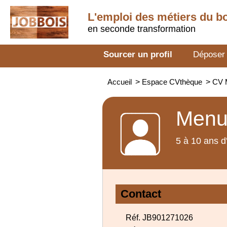
L'emploi des métiers du b
en seconde transformation
Sourcer un profil
Déposer
Accueil
>
Espace CVthèque
>
CV M
Menui
5 à 10 ans d
Contact
Réf. JB901271026