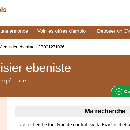
ois
 une annonce
Voir les offres d'emploi
Déposer un C
enuisier ebeniste - JB901271026
sier ebeniste
'expérience
Ob
Ma recherche
Je recherche tout type de contrat, sur la France et étr