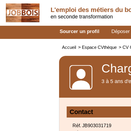
L'emploi des métiers du b
en seconde transformation
Sourcer un profil
Déposer
Accueil
>
Espace CVthèque
>
CV C
Charg
3 à 5 ans d'
Contact
Réf. JB903031719