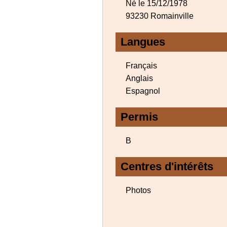
Né le 15/12/1978
93230 Romainville
Langues
Français
Anglais
Espagnol
Permis
B
Centres d'intérêts
Photos