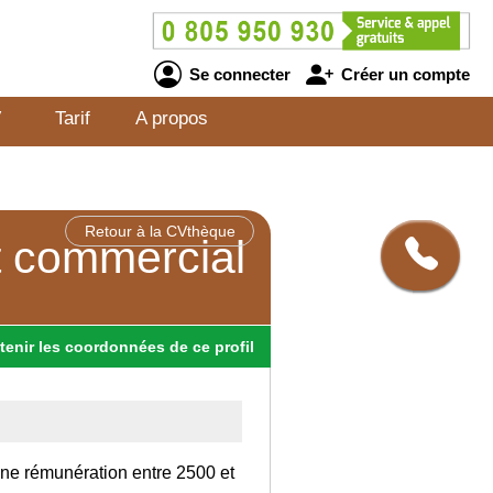
Se connecter
Créer un compte
V
Tarif
A propos
Retour à la CVthèque
t commercial
tenir
les
coordonnées
de ce profil
une rémunération entre 2500 et