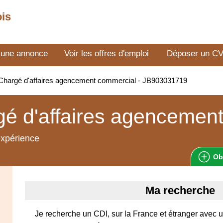
ois
 une annonce
Voir les offres d'emploi
Déposer un C
hargé d'affaires agencement commercial - JB903031719
é d'affaires agencemen
expérience
Ob
Ma recherche
Je recherche un CDI, sur la France et étranger avec 