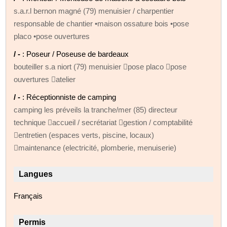
s.a.r.l bernon magné (79) menuisier / charpentier
responsable de chantier •maison ossature bois •pose
placo •pose ouvertures
/ -
: Poseur / Poseuse de bardeaux
bouteiller s.a niort (79) menuisier pose placo pose
ouvertures atelier
/ -
: Réceptionniste de camping
camping les préveils la tranche/mer (85) directeur
technique accueil / secrétariat gestion / comptabilité
entretien (espaces verts, piscine, locaux)
maintenance (electricité, plomberie, menuiserie)
Langues
Français
Permis