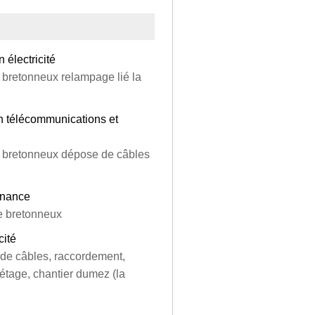
 électricité
le bretonneux relampage lié la
en télécommunications et
 le bretonneux dépose de câbles
tenance
le bretonneux
cité
ge de câbles, raccordement,
étage, chantier dumez (la