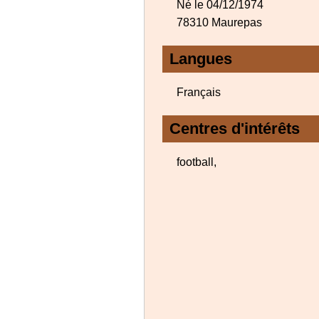
Né le 04/12/1974
78310 Maurepas
Langues
Français
Centres d'intérêts
football,