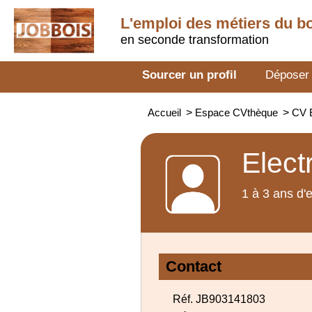
L'emploi des métiers du b
en seconde transformation
Sourcer un profil
Déposer
Accueil
>
Espace CVthèque
>
CV E
Elect
1 à 3 ans d'
Contact
Réf. JB903141803