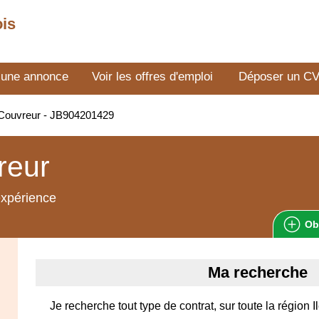
ois
 une annonce
Voir les offres d'emploi
Déposer un C
Couvreur - JB904201429
reur
expérience
Ob
Ma recherche
Je recherche tout type de contrat, sur toute la région 