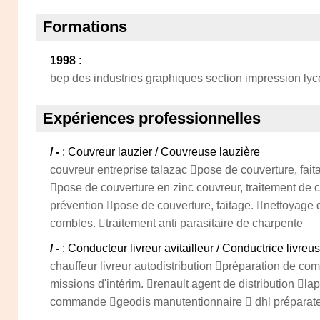
Formations
1998
:
bep des industries graphiques section impression lyc
Expériences professionnelles
/ -
: Couvreur lauzier / Couvreuse lauzière
couvreur entreprise talazac pose de couverture, fai
pose de couverture en zinc couvreur, traitement de 
prévention pose de couverture, faitage. nettoyage 
combles. traitement anti parasitaire de charpente
/ -
: Conducteur livreur avitailleur / Conductrice livreu
chauffeur livreur autodistribution préparation de c
missions d'intérim. renault agent de distribution la
commande geodis manutentionnaire  dhl prépara