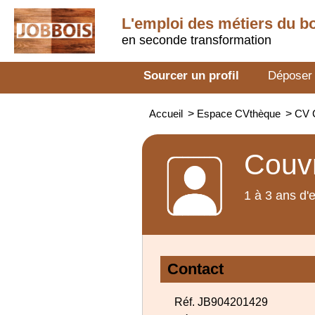
L'emploi des métiers du b
en seconde transformation
Sourcer un profil
Déposer
Accueil
>
Espace CVthèque
>
CV 
Couv
1 à 3 ans d'
Contact
Réf. JB904201429