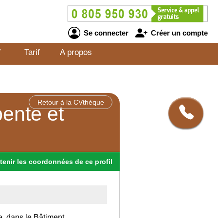
Se connecter
Créer un compte
V
Tarif
A propos
Retour à la CVthèque
ente et
tenir
les
coordonnées
de ce profil
e, dans le Bâtiment.