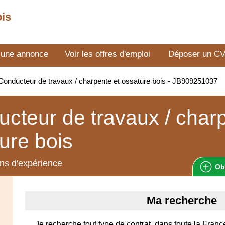
ois
 une annonce
Voir les offres d'emploi
Déposer un C
onducteur de travaux / charpente et ossature bois - JB909251037
cteur de travaux / charp
ure bois
ns d'expérience
Ob
Ma recherche
Je recherche tout type de contrat, dans toute la Franc