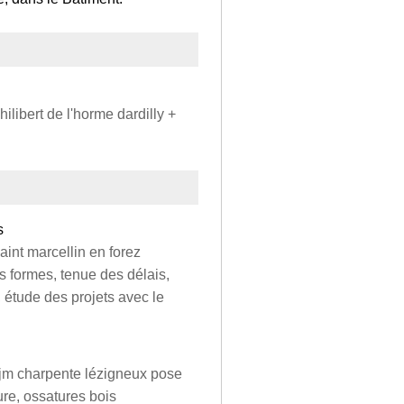
ilibert de l'horme dardilly +
s
aint marcellin en forez
s formes, tenue des délais,
 étude des projets avec le
 jm charpente lézigneux pose
ure, ossatures bois