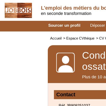
L'emploi des métiers du b
en seconde transformation
Sourcer un profil
Déposer
Accueil
>
Espace CVthèque
>
CV C
Condu
ossat
Plus de 10 a
Contact
Réf. JB909251037