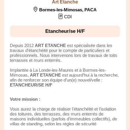
Art Etanche
Bormes-les-Mimosas
,
PACA
CDI
Etancheur/se H/F
Depuis 2012
ART ETANCHE
est spécialisée dans les
travaux d’étanchéité pour le compte de particuliers et
professionnels. Nous intervenons lors de travaux de toits
terrasses et murs enterrés.
Implantée à La Londe-les-Maures et à Bormes-les-
Mimosas,
ART ETANCHE
est aujourd’hui à la recherche,
afin de renforcer son équipe d’un(e) nouvel/velle :
ETANCHEUR/SE H/F
Votre mission :
Vous aurez la charge de réaliser l'étanchéité et l'isolation
des toitures, des terrasses, des murs enterrés de
maisons individuelles (parfois d’immeubles collectifs), de
villas de standing, selon les règles de sécurité