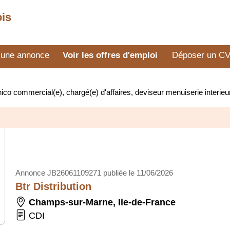
ois
 une annonce
Voir les offres d'emploi
Déposer un C
ico commercial(e), chargé(e) d'affaires, deviseur menuiserie interi
Annonce JB26061109271 publiée le 11/06/2026
Btr Distribution
Champs-sur-Marne
,
Ile-de-France
CDI