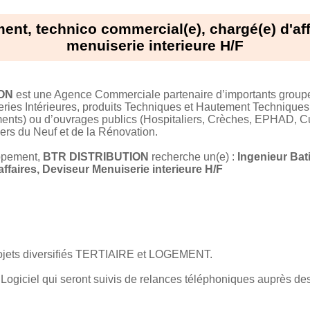
ment, technico commercial(e), chargé(e) d'aff
menuiserie interieure H/F
ON
est une Agence Commerciale partenaire d’importants groupes
eries Intérieures, produits Techniques et Hautement Techniques
ents) ou d’ouvrages publics (Hospitaliers, Crèches, EPHAD, Cul
ers du Neuf et de la Rénovation.
ppement,
BTR DISTRIBUTION
recherche un(e) :
Ingenieur Bat
ffaires, Deviseur Menuiserie interieure H/F
rojets diversifiés TERTIAIRE et LOGEMENT.
 Logiciel qui seront suivis de relances téléphoniques auprès des