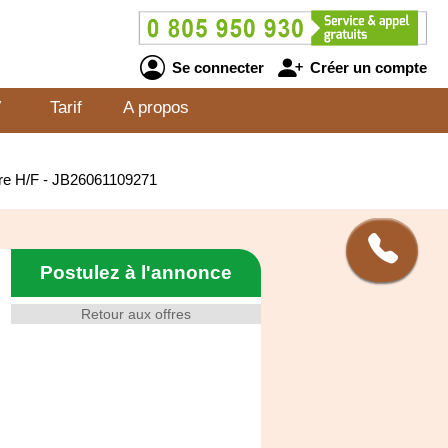
Se connecter
Créer un compte
V
Tarif
A propos
eure H/F - JB26061109271
Postulez à l'annonce
Retour aux offres